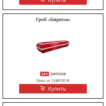
Гроб «Бирюза»
-
24%
15475 RUB
Цена: от 12480
RUB
Купить