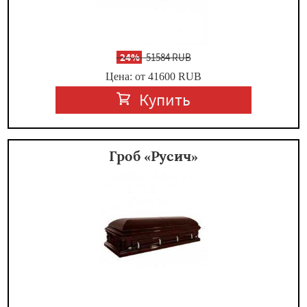
-
24%
51584 RUB
Цена: от 41600
RUB
Купить
Гроб «Русич»