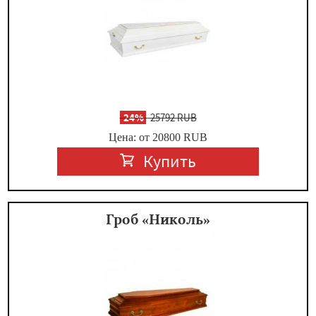
-
24%
25792 RUB
Цена: от 20800
RUB
Купить
Гроб «Николь»