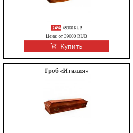
-
24%
48360 RUB
Цена: от 39000
RUB
Купить
Гроб «Италия»