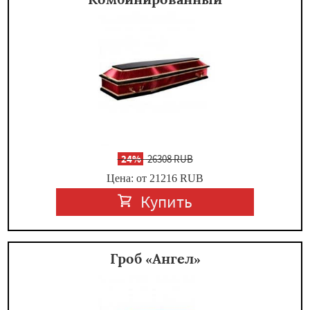
-
24%
26308 RUB
Цена: от 21216
RUB
Купить
Гроб «Ангел»