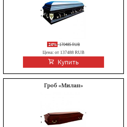
-
24%
170485 RUB
Цена: от 137488
RUB
Купить
Гроб «Милан»