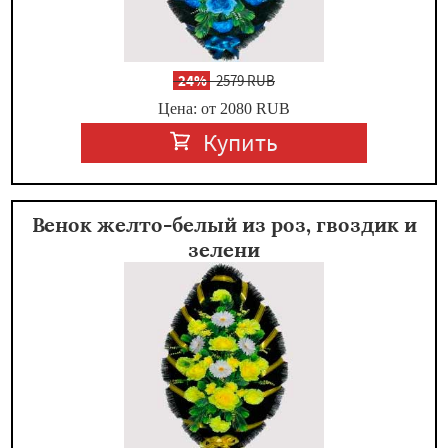
-
24%
2579 RUB
Цена: от 2080
RUB
Купить
Венок желто-белый из роз, гвоздик и
зелени