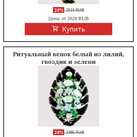
-
24%
2515 RUB
Цена: от 2028
RUB
Купить
Ритуальный венок белый из лилий,
гвоздик и зелени
-
24%
2386 RUB