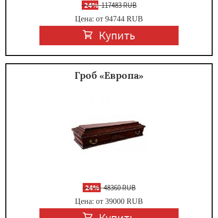
-
24%
117483 RUB
Цена: от 94744
RUB
Купить
Гроб «Европа»
-
24%
48360 RUB
Цена: от 39000
RUB
Купить