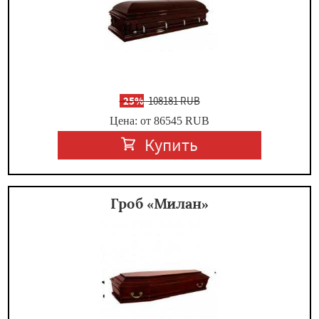
-
25%
108181 RUB
Цена: от 86545
RUB
Купить
Гроб «Милан»