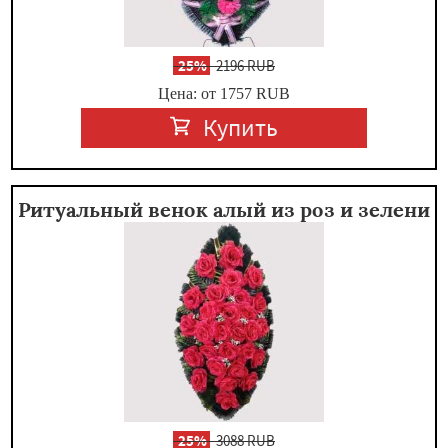
-
25%
2196 RUB
Цена: от 1757
RUB
Купить
Ритуальный венок алый из роз и зелени
-
25%
3088 RUB