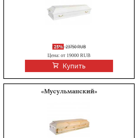
-
25%
23750 RUB
Цена: от 19000
RUB
Купить
«Мусульманский»