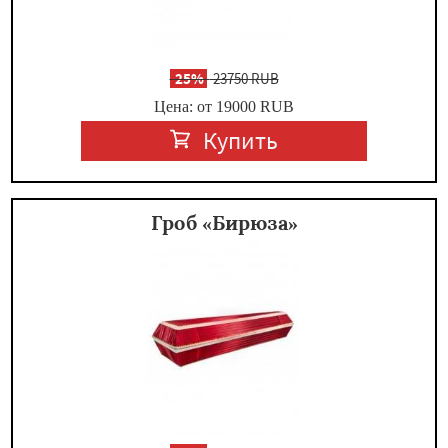
-
25%
23750 RUB
Цена: от 19000
RUB
Купить
Гроб «Бирюза»