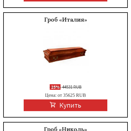
Гроб «Италия»
-
25%
44531 RUB
Цена: от 35625
RUB
Купить
Гроб «Николь»