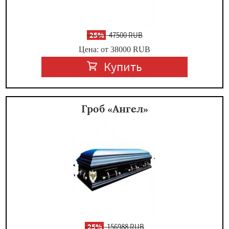
-
25%
47500 RUB
Цена: от 38000
RUB
Купить
Гроб «Ангел»
-
25%
156988 RUB