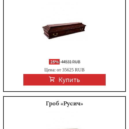
-
25%
44531 RUB
Цена: от 35625
RUB
Купить
Гроб «Русич»