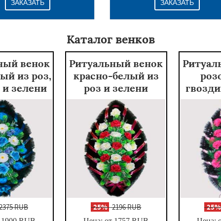
ЗАКАЗАТЬ
ЗАКАЗАТЬ
Каталог венков
ный венок
Ритуальный венок
Ритуал
ый из роз,
красно-белый из
роз
 и зелени
роз и зелени
гвозди
2375 RUB
-
25%
2196 RUB
-
25
 1900
RUB
Цена: от 1757
RUB
Цена: 