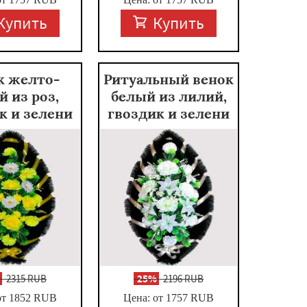
Купить
Купить
к желто-
Ритуальный венок
й из роз,
белый из лилий,
к и зелени
гвоздик и зелени
%
2315 RUB
-
25%
2196 RUB
от 1852
RUB
Цена: от 1757
RUB