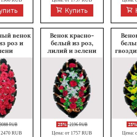
упить
Купить
ный венок
Венок красно-
Вено
из роз и
белый из роз,
белы
лени
лилий и зелени
гвозди
3088 RUB
-
25%
2196 RUB
-
25
 2470
RUB
Цена: от 1757
RUB
Цена: 