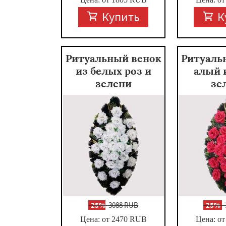
Купить
К
Ритуальный венок
Ритуаль
из белых роз и
алый 
зелени
зе
-
25%
3088 RUB
-
25%
Цена: от 2470
RUB
Цена: от