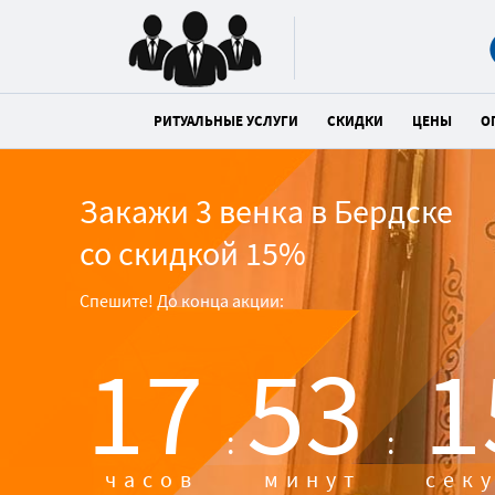
РИТУАЛЬНЫЕ УСЛУГИ
СКИДКИ
ЦЕНЫ
О
Закажи 3 венка в Бердске
со скидкой 15%
Спешите! До конца акции:
17
53
1
:
:
часов
минут
сек