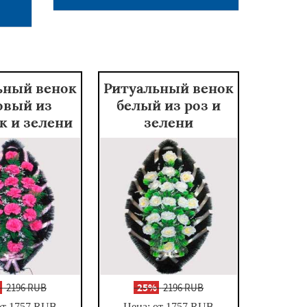
ьный венок
Ритуальный венок
овый из
белый из роз и
к и зелени
зелени
%
2196 RUB
-
25%
2196 RUB
от 1757
RUB
Цена: от 1757
RUB