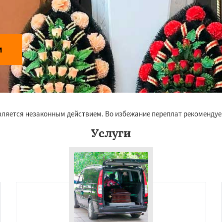
и
вляется незаконным действием. Во избежание переплат рекоменду
Услуги