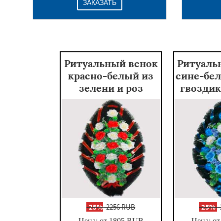
ЗАКАЗАТЬ
Ритуальный венок
Ритуаль
красно-белый из
сине-бел
зелени и роз
гвоздик
-
25%
2256 RUB
-
25%
Цена: от 1805
RUB
Цена: от