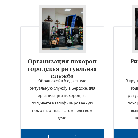
Организация похорон
Ри
городская ритуальная
служба
Обращаясь в бюджетную
В круп
ритуальную службу в Бердске, для
год
организации похорон, вы
риту
получаете квалифицированную
похо
помощь от нас в этом нелегком
вып
деле.
п