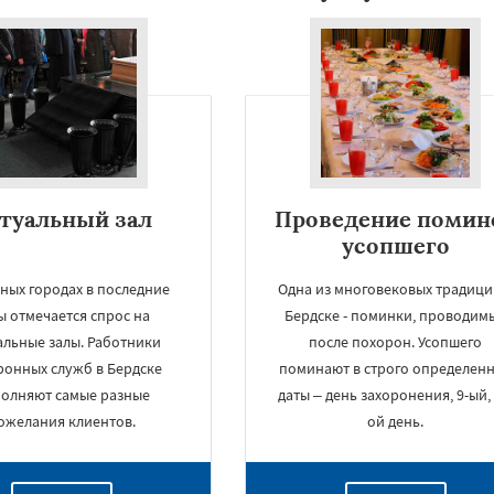
туальный зал
Проведение помин
усопшего
ных городах в последние
Одна из многовековых традици
ы отмечается спрос на
Бердске - поминки, проводим
альные залы. Работники
после похорон. Усопшего
ронных служб в Бердске
поминают в строго определен
олняют самые разные
даты – день захоронения, 9-ый, 
ожелания клиентов.
ой день.