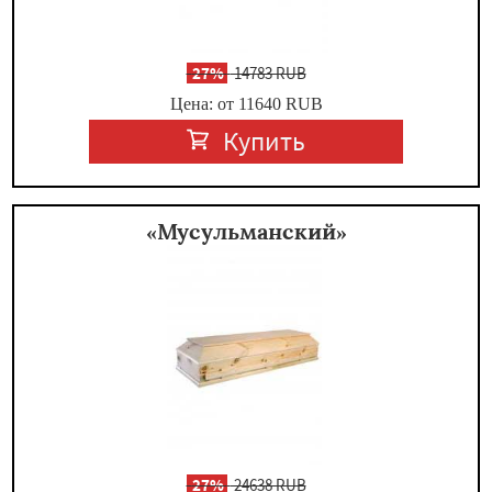
-
27%
14783 RUB
Цена: от 11640
RUB
Купить
«Мусульманский»
-
27%
24638 RUB