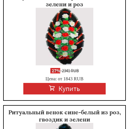
зелени и роз
-
27%
2341 RUB
Цена: от 1843
RUB
Купить
Ритуальный венок сине-белый из роз,
гвоздик и зелени