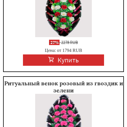
-
27%
2278 RUB
Цена: от 1794
RUB
Купить
Ритуальный венок розовый из гвоздик и
зелени