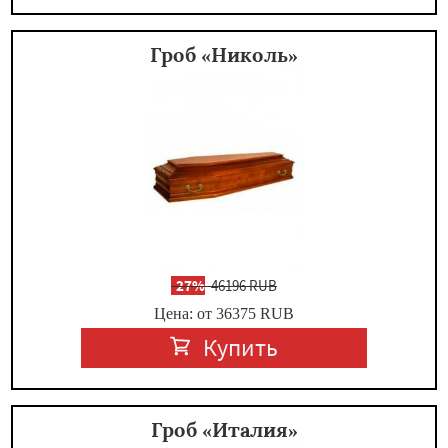
Гроб «Николь»
-
27%
46196 RUB
Цена: от 36375
RUB
Купить
Гроб «Италия»