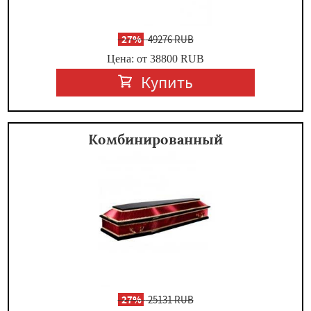
-
27%
49276 RUB
Цена: от 38800
RUB
Купить
Комбинированный
-
27%
25131 RUB