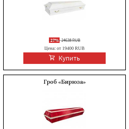
-
27%
24638 RUB
Цена: от 19400
RUB
Купить
Гроб «Бирюза»