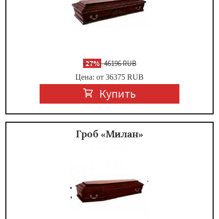
-
27%
46196 RUB
Цена: от 36375
RUB
Купить
Гроб «Милан»