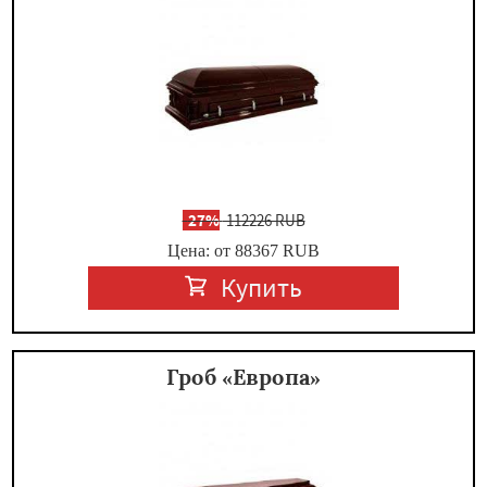
-
27%
112226 RUB
Цена: от 88367
RUB
Купить
Гроб «Европа»