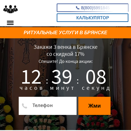
📞
8(800)5991845
КАЛЬКУЛЯТОР
РИТУАЛЬНЫЕ УСЛУГИ В БРЯНСКЕ
Закажи 3 венка в Брянске
со скидкой 17%
Спешите! До конца акции:
12
39
07
:
:
часов
минут
секунд
Жми