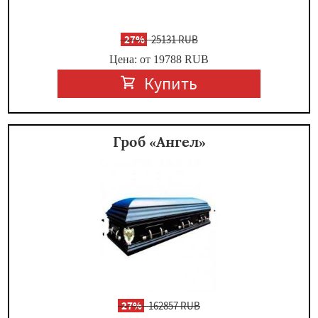
-
27%
25131 RUB
Цена: от 19788
RUB
Купить
Гроб «Ангел»
-
27%
162857 RUB