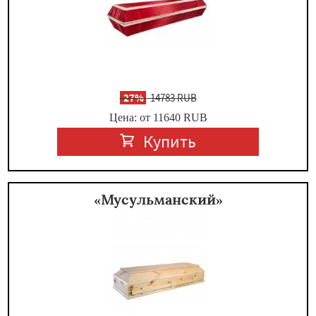
-
27%
14783 RUB
Цена: от 11640
RUB
Купить
«Мусульманский»