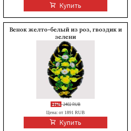
Купить
Венок желто-белый из роз, гвоздик и
зелени
-
27%
2402 RUB
Цена: от 1891
RUB
Купить