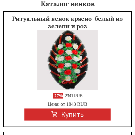
Каталог венков
Ритуальный венок красно-белый из
зелени и роз
-
27%
2341 RUB
Цена: от 1843
RUB
Купить