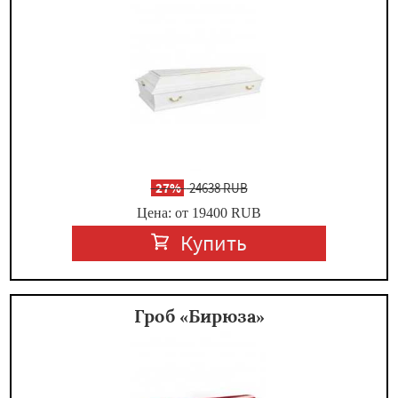
-
27%
24638 RUB
Цена: от 19400
RUB
Купить
Гроб «Бирюза»