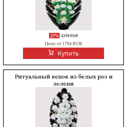
-
27%
2278 RUB
Цена: от 1794
RUB
Купить
Ритуальный венок из белых роз и
зелени