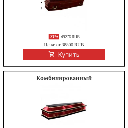
-
27%
49276 RUB
Цена: от 38800
RUB
Купить
Комбинированный