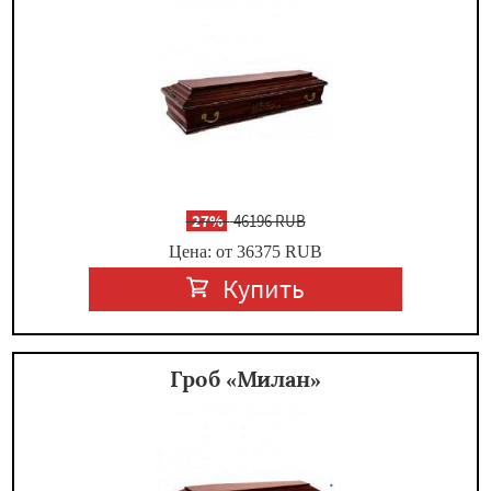
-
27%
46196 RUB
Цена: от 36375
RUB
Купить
Гроб «Милан»