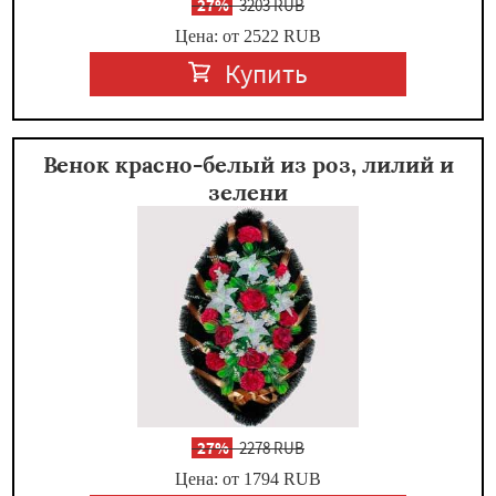
-
27%
3203 RUB
Цена: от 2522
RUB
Купить
Венок красно-белый из роз, лилий и
зелени
-
27%
2278 RUB
Цена: от 1794
RUB