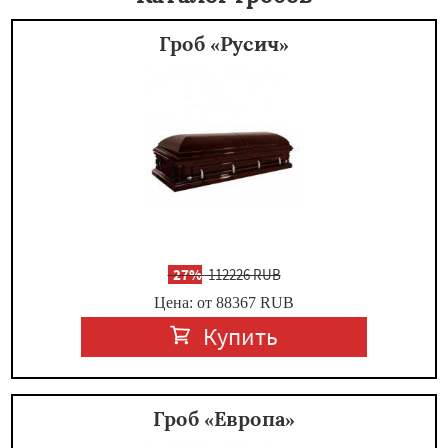
Гроб «Русич»
-
27%
112226 RUB
Цена: от 88367
RUB
Купить
Гроб «Европа»