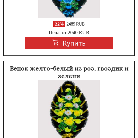
-
22%
2489 RUB
Цена: от 2040
RUB
Купить
Венок желто-белый из роз, гвоздик и
зелени