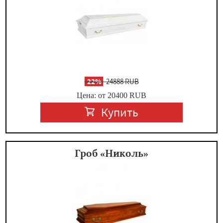
-
22%
24888 RUB
Цена: от 20400
RUB
Купить
Гроб «Николь»