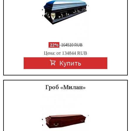
-
22%
164510 RUB
Цена: от 134844
RUB
Купить
Гроб «Милан»