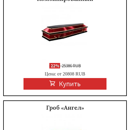
-
22%
25386 RUB
Цена: от 20808
RUB
Купить
Гроб «Ангел»