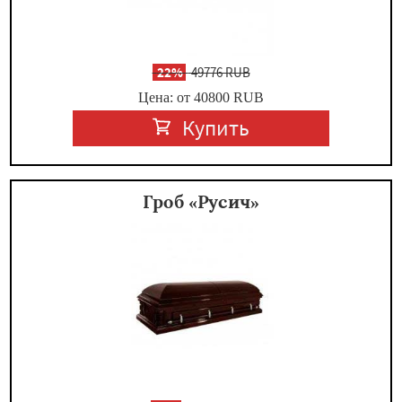
-
22%
49776 RUB
Цена: от 40800
RUB
Купить
Гроб «Русич»