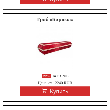
Гроб «Бирюза»
-
22%
14933 RUB
Цена: от 12240
RUB
Купить