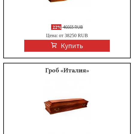
-
22%
46665 RUB
Цена: от 38250
RUB
Купить
Гроб «Италия»