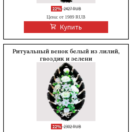
-
22%
2427 RUB
Цена: от 1989
RUB
Купить
Ритуальный венок белый из лилий,
гвоздик и зелени
-
22%
2302 RUB